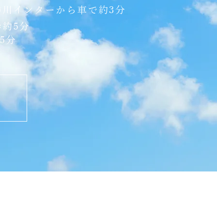
勝川インターから車で約3分
歩約5分
5分
く