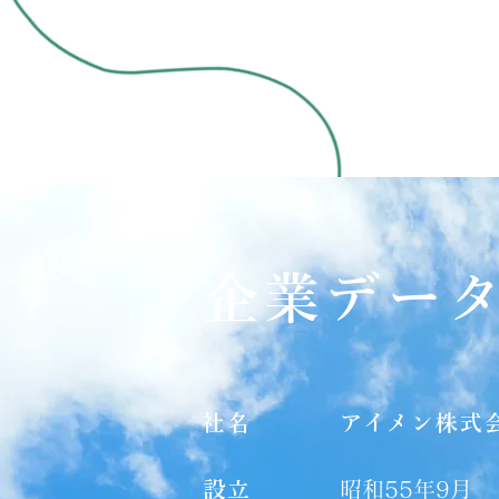
企業デー
社名
アイメン株式
設立
昭和55年9月