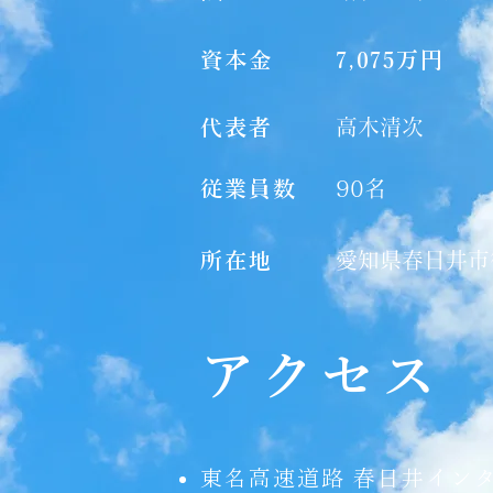
​資本金
7,075万円
代表者
高木清次
従業員数
90名
所在地
愛知県春日井市
アクセス
東名高速道路 春日井イン