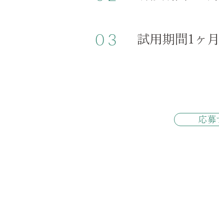
03
試用期間1ヶ
応募