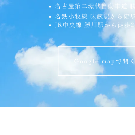
名古屋第二環状自動車道 
名鉄小牧線 味鋺駅から徒
JR中央線 勝川駅から徒歩2
Google mapで開