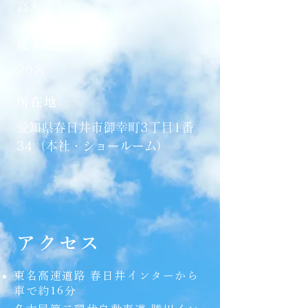
高木清次
従業員数
90名
所在地
愛知県春日井市御幸町3丁目1番
34（本社・ショールーム）
アクセス
東名高速道路 春日井インターから
車で約16分