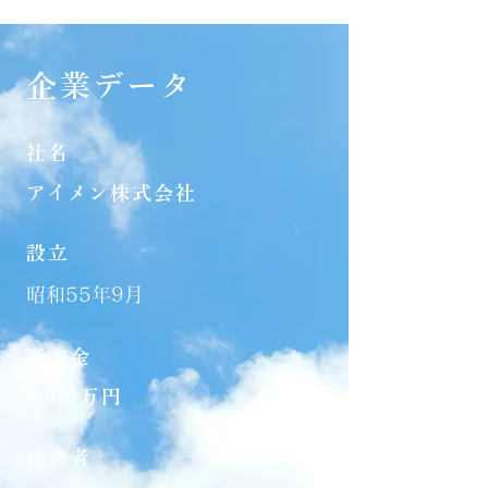
企業データ
社名
アイメン株式会社
設立
昭和55年9月
​資本金
7,075万円
代表者