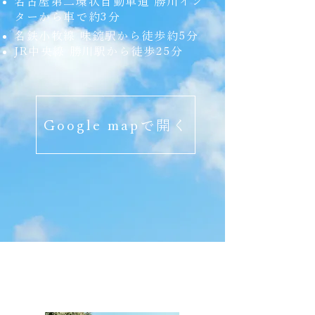
名古屋第二環状自動車道 勝川イン
ターから車で約3分
名鉄小牧線 味鋺駅から徒歩約5分
JR中央線 勝川駅から徒歩25分
Google mapで開く